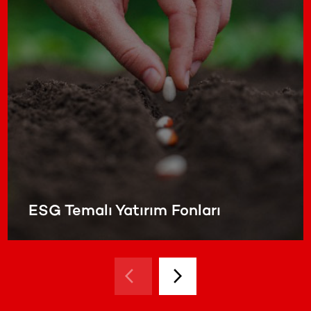
ESG Temalı Yatırım Fonları
arrow_back_ios
arrow_forward_ios