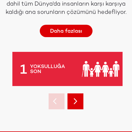
dahil tüm Dünya'da insanların karşı karşıya
kaldığı ana sorunların çözümünü hedefliyor.
Daha fazlası
1
YOKSULLUĞA
SON
arrow_back_ios
arrow_forward_ios