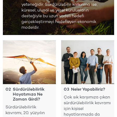
yeteneğidir. Sürdürülebilir kalkınma ise,
küresel, ulusal ve yerel kuruluşların
desteğiyle bu uzun vadeli hedefi
gerçekleştirmeyi hedefleyen ekonomik
modeldir.
02
Sürdürülebilirlik
03
Neler Yapabiliriz?
Hayatımıza Ne
Çok sık karşımıza çıkan
Zaman Girdi?
sürdürülebilirlik kavramı
Sürdürülebilirlik
için kişisel
kavramı, 20. yüzyılın
hayatlarımızda da