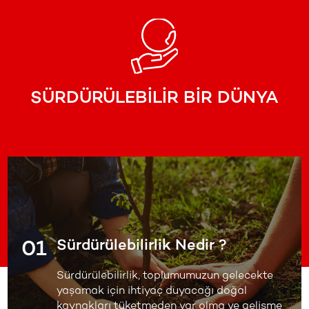
SÜRDÜRÜLEBİLİR BİR DÜNYA
01
Sürdürülebilirlik Nedir ?
Sürdürülebilirlik, toplumumuzun gelecekte
yaşamak için ihtiyaç duyacağı doğal
kaynakları tüketmeden var olma ve gelişme